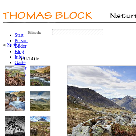
Bildsuche
Start
Person
Zurück
Bilder
Blog
Infos
(01/14)
Gäste
Poster
Links