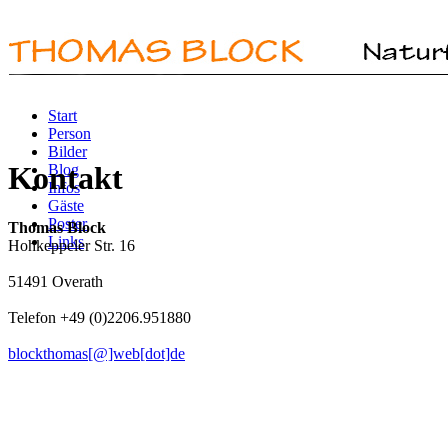
Start
Person
Bilder
Kontakt
Blog
Infos
Gäste
Poster
Thomas Block
Links
Hohkeppeler Str. 16
51491 Overath
Telefon +49 (0)2206.951880
blockthomas[@]web[dot]de