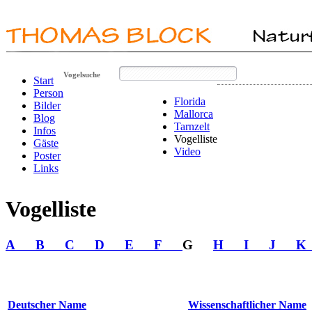
Vogelsuche
Start
Person
Florida
Bilder
Mallorca
Blog
Tarnzelt
Infos
Vogelliste
Gäste
Video
Poster
Links
Vogelliste
A
B
C
D
E
F
G
H
I
J
Deutscher Name
Wissenschaftlicher Name