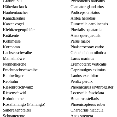
Graubülbül
Pycnonotus barbatus
Häherkuckuck
Clamator glandarius
Haubentaucher
Podiceps cristatus
Kanadareiher
Ardea herodias
Katzenvogel
Dumetella carolinensis
Kiebitzregenpfeifer
Pluvialis squatarola
Knäkente
Anas querquedula
Kohlmeise
Parus major
Kormoran
Phalacrocorax carbo
Lachseeschwalbe
Gelochelidon nilotica
Mantelmöwe
Larus marinus
Nonnenlerche
Eremopterix verticalis
Prachtnachtschwalbe
Caprimulgus eximius
Raubwürger
Lanius excubitor
Rebhuhn
Perdix perdix
Riesenrotschwanz
Phoenicurus erythrogaster
Riesenschwirl
Locustella fasciolata
Rohrdommel
Botaurus stellaris
Rosaflamingo (Flamingo)
Phoenicopterus ruber
Sandregenpfeifer
Charadrius hiaticula
Schnatterente
Anas strepera