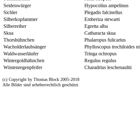
Seidenwürger
Hypocolius ampelinus
Sichler
Plegadis falcinellus
Silberkopfammer
Emberiza stewarti
Silberreiher
Egretta alba
Skua
Catharacta skua
Thorshühnchen
Phalaropus fulicarius
Wacholderlaubsänger
Phylloscopus trochiloides ni
Waldwasserläufer
Tringa ochropus
Wintergoldhähnchen
Regulus regulus
Wüstenregenpfeifer
Charadrius leschenaultii
(c) Copyright by Thomas Block 2005-2018
Alle Bilder sind urheberrechtlich geschützt.