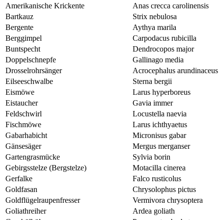
Amerikanische Krickente
Anas crecca carolinensis
Bartkauz
Strix nebulosa
Bergente
Aythya marila
Berggimpel
Carpodacus rubicilla
Buntspecht
Dendrocopos major
Doppelschnepfe
Gallinago media
Drosselrohrsänger
Acrocephalus arundinaceus
Eilseeschwalbe
Sterna bergii
Eismöwe
Larus hyperboreus
Eistaucher
Gavia immer
Feldschwirl
Locustella naevia
Fischmöwe
Larus ichthyaetus
Gabarhabicht
Micronisus gabar
Gänsesäger
Mergus merganser
Gartengrasmücke
Sylvia borin
Gebirgsstelze (Bergstelze)
Motacilla cinerea
Gerfalke
Falco rusticolus
Goldfasan
Chrysolophus pictus
Goldflügelraupenfresser
Vermivora chrysoptera
Goliathreiher
Ardea goliath