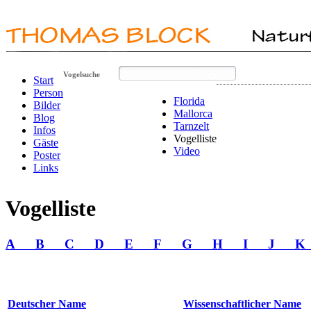
Vogelsuche
Start
Person
Florida
Bilder
Mallorca
Blog
Tarnzelt
Infos
Vogelliste
Gäste
Video
Poster
Links
Vogelliste
A
B
C
D
E
F
G
H
I
J
Deutscher Name
Wissenschaftlicher Name