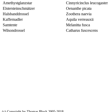
Amethystglanzstar
Cinnyricinclus leucogaster
Elstersteinschmätzer
Oenanthe picata
Halsbanddrossel
Zoothera naevia
Kaffernadler
Aquila verreauxii
Samtente
Melanitta fusca
Wilsondrossel
Catharus fuscescens
(c) Copyright by Thomas Block 2005-2018