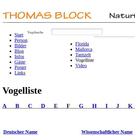
Vogelsuche
Start
Person
Florida
Bilder
Mallorca
Blog
Tarnzelt
Infos
Vogelliste
Gäste
Video
Poster
Links
Vogelliste
A
B
C
D
E
F
G
H
I
J
Deutscher Name
Wissenschaftlicher Name