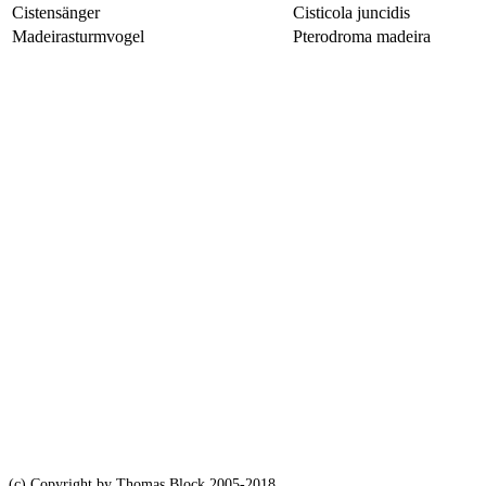
Cistensänger
Cisticola juncidis
Madeirasturmvogel
Pterodroma madeira
(c) Copyright by Thomas Block 2005-2018