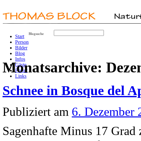
Blogsuche
Start
Person
Bilder
Blog
Infos
Monatsarchive:
Deze
Gäste
Poster
Links
Schnee in Bosque del A
Publiziert am
6. Dezember 
Sagenhafte Minus 17 Grad 