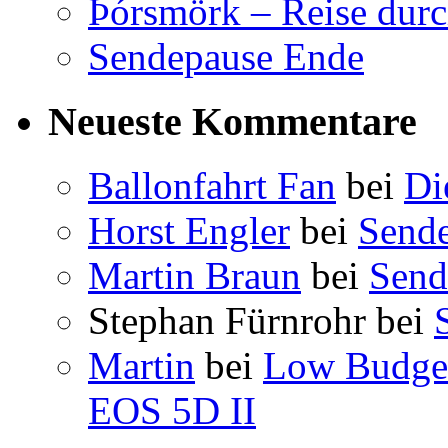
Þórsmörk – Reise durc
Sendepause Ende
Neueste Kommentare
Ballonfahrt Fan
bei
Di
Horst Engler
bei
Send
Martin Braun
bei
Send
Stephan Fürnrohr
bei
Martin
bei
Low Budget
EOS 5D II