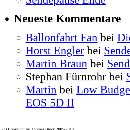
Neueste Kommentare
Ballonfahrt Fan
bei
Di
Horst Engler
bei
Send
Martin Braun
bei
Send
Stephan Fürnrohr
bei
Martin
bei
Low Budget
EOS 5D II
(c) Copyright by Thomas Block 2005-2018