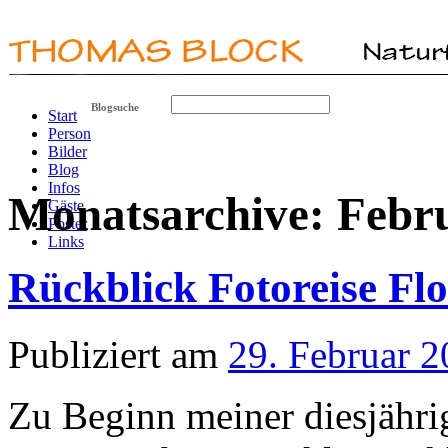
Blogsuche
Start
Person
Bilder
Blog
Infos
Monatsarchive:
Febr
Gäste
Poster
Links
Rückblick Fotoreise Flo
Publiziert am
29. Februar 
Zu Beginn meiner diesjähri